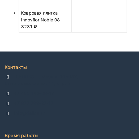
Ковровая плитка
Innovflor Noble 08
3231
₽
Контакты
ДЕЛЛКО, г. Москва 105082,
Спартаковская пл. 14, стр. 3
+7 495 142-69-17
+7 977 799-27-17
info@dellco.ru
Время работы