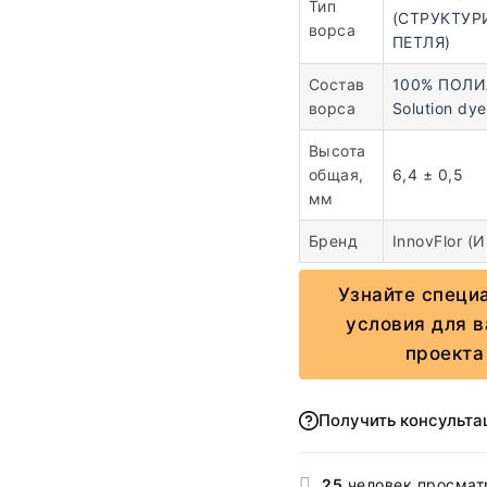
Тип
(СТРУКТУР
ворса
ПЕТЛЯ)
Состав
100% ПОЛ
ворса
Solution dy
Высота
общая,
6,4 ± 0,5
мм
Бренд
InnovFlor (
Узнайте специ
условия для 
проекта
Получить консульт
25
человек просмат