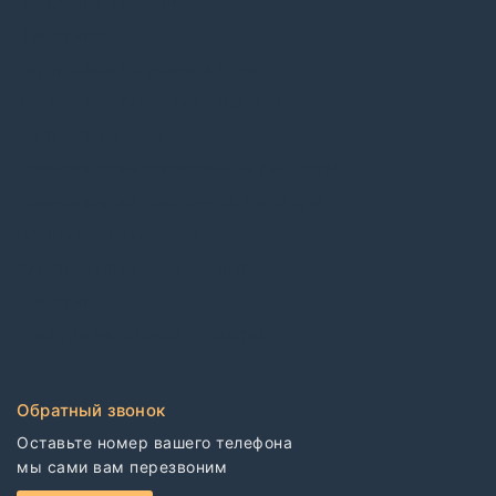
Виниловый ламинат
ПВХ плитка
Каучуковые покрытия в плитке
Каучуковые покрытия в рулонах
Контрактные обои
Коммерческий гетерогенный линолеум
Коммерческий гомогенный линолеум
Спортивный линолеум
Электростатические покрытия
CDF плиты
Клей для напольных покрытий
Обратный звонок
Оставьте номер вашего телефона

мы сами вам перезвоним