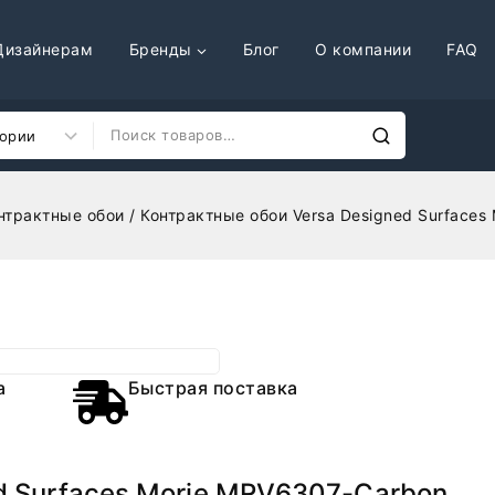
Дизайнерам
Бренды
Блог
О компании
FAQ
нтрактные обои
/
Контрактные обои Versa Designed Surfaces
а
Быстрая поставка
d Surfaces Morie MRV6307-Carbon