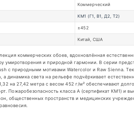
Коммерческий
КМ1 (Г1, В1, Д2, Т2)
±452
Китай, США
коллекция коммерческих обоев, вдохновлённая естестве
ру умиротворения и природной гармонии. В серии предс
Blush с природными мотивами Watercolor и Raw Sienna. Т
, а динамика света на рельефе подчёркивает естественн
,32 на 27,42 метра с весом 452 г/м² обеспечивают долг
рт. Пожаробезопасность класса А (сертификат КМ1) и в
он, общественных пространств и медицинских учреждени
равновесия.