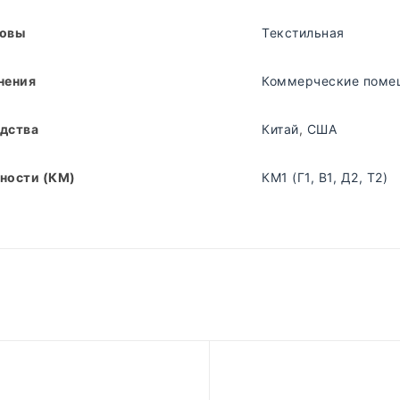
новы
Текстильная
нения
Коммерческие поме
дства
Китай
,
США
ности (КМ)
КМ1 (Г1, В1, Д2, Т2)