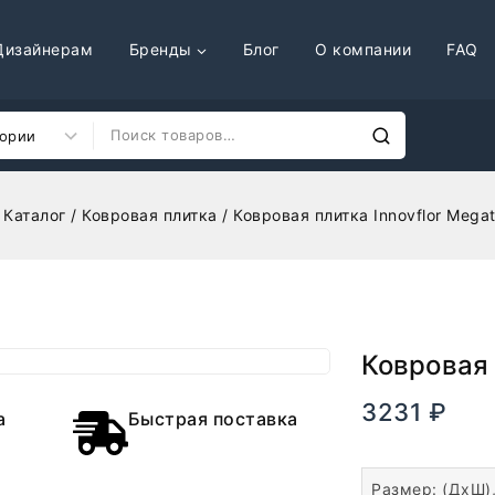
Дизайнерам
Бренды
Блог
О компании
FAQ
Каталог
/
Ковровая плитка
/
Ковровая плитка Innovflor Mega
Ковровая 
3231
₽
В нали
а
Быстрая поставка
Размер: (ДхШ)