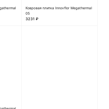
gathermal
Ковровая плитка Innovflor Megathermal
05
3231
₽
gathermal