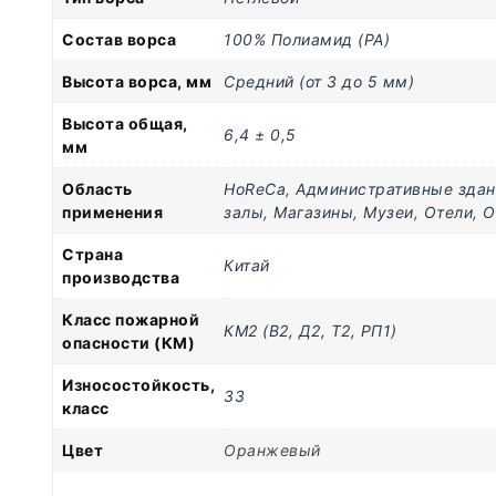
Состав ворса
100% Полиамид (PA)
Высота ворса, мм
Средний (от 3 до 5 мм)
Высота общая,
6,4 ± 0,5
мм
Область
HoReCa
,
Административные здан
применения
залы
,
Магазины
,
Музеи
,
Отели
,
О
Страна
Китай
производства
Класс пожарной
КМ2 (В2, Д2, Т2, РП1)
опасности (КМ)
Износостойкость,
33
класс
Цвет
Оранжевый