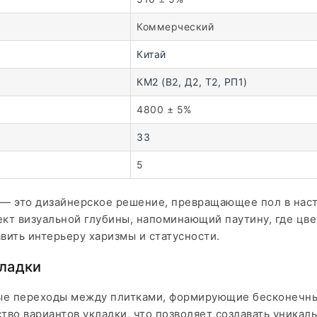
Коммерческий
Китай
КМ2 (В2, Д2, Т2, РП1)
4800 ± 5%
33
5
l — это дизайнерское решение, превращающее пол в на
т визуальной глубины, напоминающий паутину, где цвет
авить интерьеру харизмы и статусности.
кладки
е переходы между плитками, формирующие бесконечные
ство вариантов укладки, что позволяет создавать уника