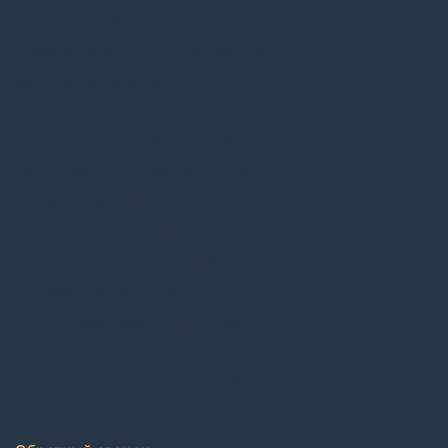
Ковровая плитка
Коммерческий рулонный ковролин
Виниловый ламинат
ПВХ плитка
Каучуковые покрытия в плитке
Каучуковые покрытия в рулонах
Контрактные обои
Коммерческий гетерогенный линолеум
Коммерческий гомогенный линолеум
Спортивный линолеум
Электростатические покрытия
CDF плиты
Клей для напольных покрытий