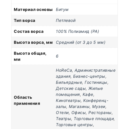
Материал основы
Битум
Тип ворса
Петлевой
Состав ворса
100% Полиамид (PA)
Высота ворса, мм
Средний (от 3 до 5 мм)
Высота общая,
6
мм
HoReCa
,
Административные
здания
,
Бизнес-центры
,
Бильярдные
,
Гостиницы
,
Детские сады
,
Жилые
помещения
,
Кафе
,
Область
Кинотеатры
,
Конференц-
применения
залы
,
Магазины
,
Музеи
,
Отели
,
Офисы
,
Рестораны
,
Театры
,
Торговые площади
,
Торговые центры
,