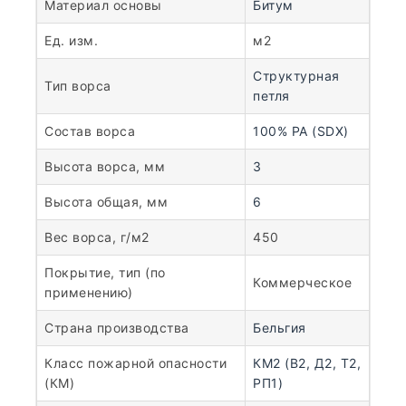
Материал основы
Битум
Ед. изм.
м2
Структурная
Тип ворса
петля
Состав ворса
100% PA (SDX)
Высота ворса, мм
3
Высота общая, мм
6
Вес ворса, г/м2
450
Покрытие, тип (по
Коммерческое
применению)
Страна производства
Бельгия
Класс пожарной опасности
КМ2 (В2, Д2, Т2,
(КМ)
РП1)