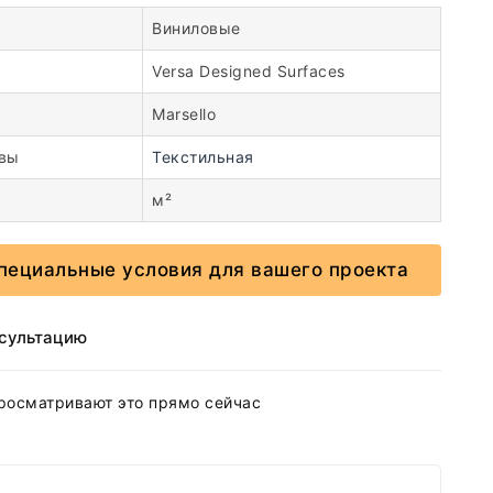
Виниловые
Versa Designed Surfaces
Marsello
овы
Текстильная
м²
пециальные условия для вашего проекта
нсультацию
росматривают это прямо сейчас