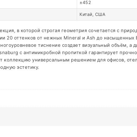
±452
Китай, США
оллекция, в которой строгая геометрия сочетается с при
и 20 оттенков от нежных Mineral и Ash до насыщенных B
многоуровневое тиснение создает визуальный объём, а д
а Osnaburg с антимикробной пропиткой гарантирует прочн
ют коллекцию универсальным решением для офисов, отел
одную эстетику.