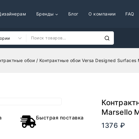
Дизайнерам
Бренды
Блог
О компании
FAQ
нтрактные обои
/
Контрактные обои Versa Designed Surfaces 
Контрактн
Marsello 
а
Быстрая поставка
1376
₽
В нали