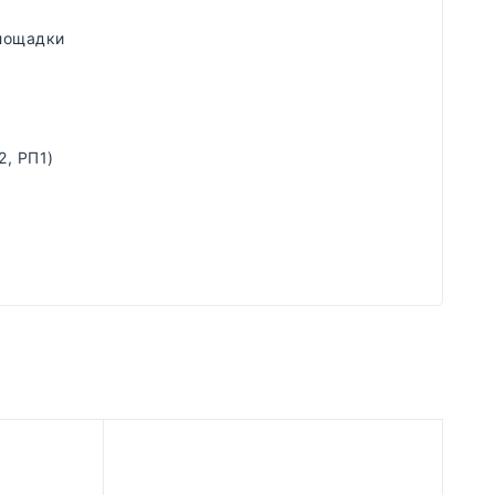
лощадки
2, РП1)