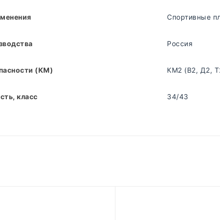
именения
Спортивные п
зводства
Россия
пасности (КМ)
КМ2 (В2, Д2, Т
сть, класс
34/43