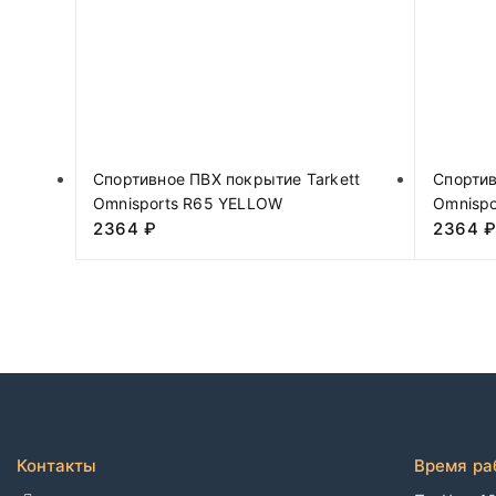
Спортивное ПВХ покрытие Tarkett
Спортив
Omnisports R65 YELLOW
Omnispo
2364
₽
2364
Контакты
Время ра