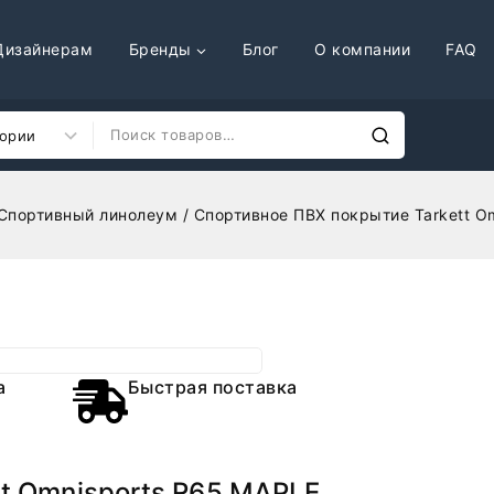
Дизайнерам
Бренды
Блог
О компании
FAQ
Спортивный линолеум
/
Спортивное ПВХ покрытие Tarkett O
а
Быстрая поставка
t Omnisports R65 MAPLE