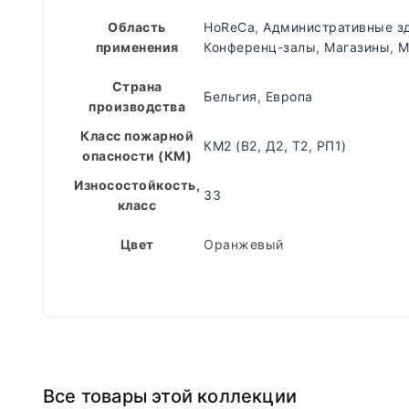
Область
HoReCa
,
Административные з
применения
Конференц-залы
,
Магазины
,
М
Страна
Бельгия
,
Европа
производства
Класс пожарной
КМ2 (В2, Д2, Т2, РП1)
опасности (КМ)
Износостойкость,
33
класс
Цвет
Оранжевый
Все товары этой коллекции