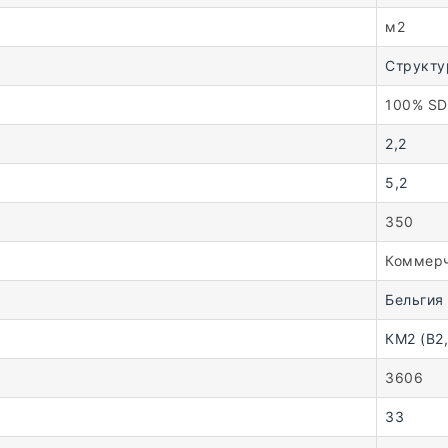
м2
Структу
100% S
2,2
5,2
350
Коммер
Бельгия
КМ2 (В2,
3606
33