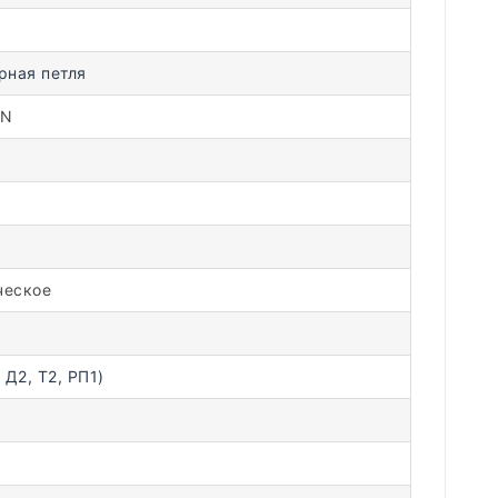
рная петля
DN
ческое
 Д2, Т2, РП1)