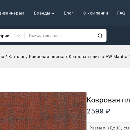
Дизайнерам
Бренды
Блог
О компании
FAQ
ая
/
Каталог
/
Ковровая плитка
/
Ковровая плитка AW Mantra T
Ковровая пл
2599
₽
В налич
Размер: (ДхШ), см