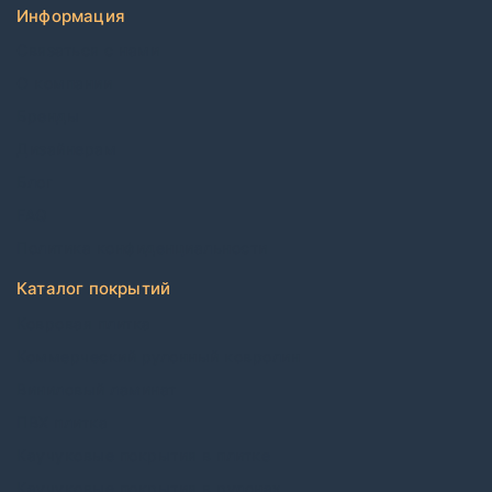
Информация
Связаться с нами
О компании
Бренды
Дизайнерам
Блог
FAQ
Политика конфиденциальности
Каталог покрытий
Ковровая плитка
Коммерческий рулонный ковролин
Виниловый ламинат
ПВХ плитка
Каучуковые покрытия в плитке
Каучуковые покрытия в рулонах