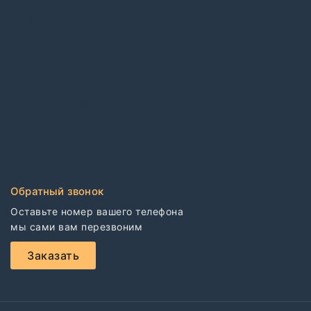
Контрактные обои
Коммерческий гетерогенный линолеум
Коммерческий гомогенный линолеум
Спортивный линолеум
Электростатические покрытия
CDF плиты
Клей для напольных покрытий
Обратный звонок
Оставьте номер вашего телефона

мы сами вам перезвоним
Заказать