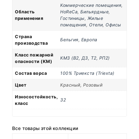
Коммерческие помещения
,
Область
HoReCa
,
Бильярдные
,
применения
Гостиницы
,
Жилые
помещения
,
Отели
,
Офисы
Страна
Бельгия
,
Европа
производства
Класс пожарной
КМ3 (В2, Д3, Т2, РП2)
опасности (КМ)
Состав ворса
100% Триекста (Triеxta)
Цвет
Красный, Розовый
Износостойкость,
32
класс
Все товары этой коллекции