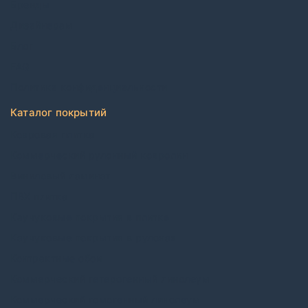
Бренды
Дизайнерам
Блог
FAQ
Политика конфиденциальности
Каталог покрытий
Ковровая плитка
Коммерческий рулонный ковролин
Виниловый ламинат
ПВХ плитка
Каучуковые покрытия в плитке
Каучуковые покрытия в рулонах
Контрактные обои
Коммерческий гетерогенный линолеум
Коммерческий гомогенный линолеум