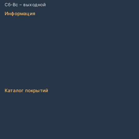
Сб-Вс – выходной
Информация
Связаться с нами
О компании
Бренды
Дизайнерам
Блог
FAQ
Политика конфиденциальности
Каталог покрытий
Ковровая плитка
Коммерческий рулонный ковролин
Виниловый ламинат
ПВХ плитка
Каучуковые покрытия в плитке