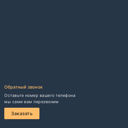
Каучуковые покрытия в рулонах
Контрактные обои
Коммерческий гетерогенный линолеум
Коммерческий гомогенный линолеум
Спортивный линолеум
Электростатические покрытия
CDF плиты
Клей для напольных покрытий
Обратный звонок
Оставьте номер вашего телефона

мы сами вам перезвоним
Заказать