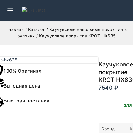
Главная
/
Каталог
/
Каучуковые напольные покрытия в
рулонах
/
Каучуковое покрытие KROT HX635
Каучуково
100% Оригинал
покрытие
KROT HX63
Выгодная цена
7540
₽
В наличии.
Быстрая поставка
Доступно для
заказа.
Бренд
K