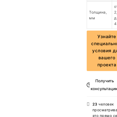
о
Толщина,
2
мм
д
4
Узнайте
специальн
условия д
вашего
проекта
Получить
консультаци
23
человек
просматрив
это прямо с