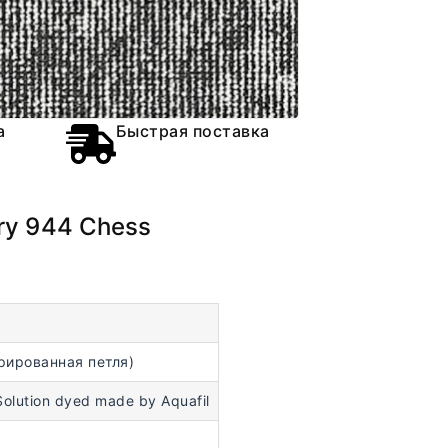
а
Быстрая поставка
ry 944 Chess
рированная петля)
ution dyed made by Aquafil