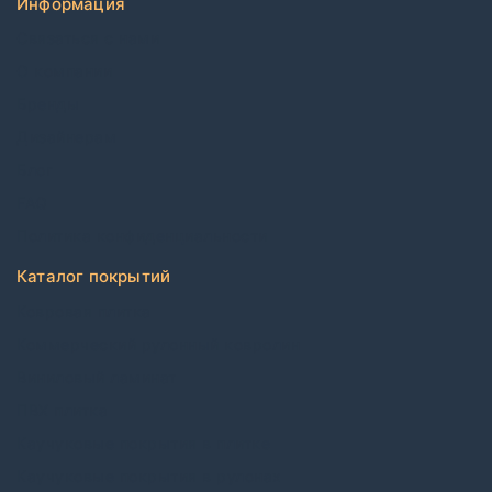
Информация
Связаться с нами
О компании
Бренды
Дизайнерам
Блог
FAQ
Политика конфиденциальности
Каталог покрытий
Ковровая плитка
Коммерческий рулонный ковролин
Виниловый ламинат
ПВХ плитка
Каучуковые покрытия в плитке
Каучуковые покрытия в рулонах