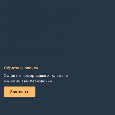
Контрактные обои
Коммерческий гетерогенный линолеум
Коммерческий гомогенный линолеум
Спортивный линолеум
Электростатические покрытия
CDF плиты
Клей для напольных покрытий
Обратный звонок
Оставьте номер вашего телефона

мы сами вам перезвоним
Заказать