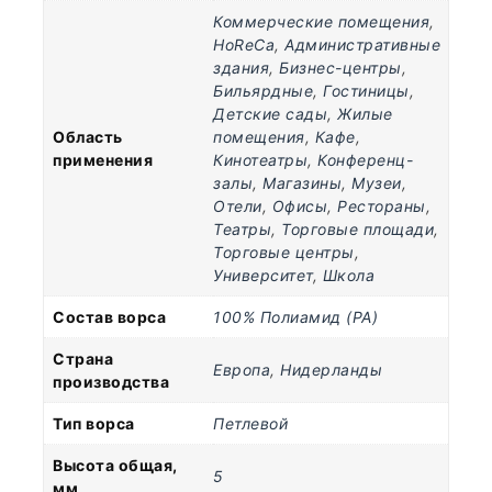
Коммерческие помещения
,
HoReCa
,
Административные
здания
,
Бизнес-центры
,
Бильярдные
,
Гостиницы
,
Детские сады
,
Жилые
Область
помещения
,
Кафе
,
применения
Кинотеатры
,
Конференц-
залы
,
Магазины
,
Музеи
,
Отели
,
Офисы
,
Рестораны
,
Театры
,
Торговые площади
,
Торговые центры
,
Университет
,
Школа
Состав ворса
100% Полиамид (PA)
Страна
Европа
,
Нидерланды
производства
Тип ворса
Петлевой
Высота общая,
5
мм