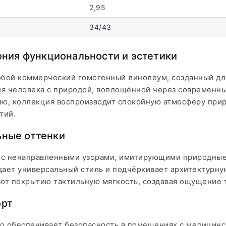
2,95
34/43
мония функциональности и эстетики
собой коммерческий гомогенный линолеум, созданный д
ия человека с природой, воплощённой через современны
ю, коллекция воспроизводит спокойную атмосферу прир
тий.
ьные оттенки
 с ненаправленными узорами, имитирующими природные 
здает универсальный стиль и подчёркивает архитектур
ают покрытию тактильную мягкость, создавая ощущение 
орт
то обеспечивает безопасность в помещениях с медицинс