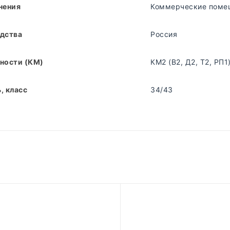
нения
Коммерческие поме
дства
Россия
ности (КМ)
КМ2 (В2, Д2, Т2, РП1
, класс
34/43