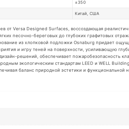
±350
Китай, США
оев от Versa Designed Surfaces, воссоздающая реалистич
ягких песочно-береговых до глубоких графитовых отра
нование из хлопковой подложки Osnaburg придает ощуще
иятия и игру теней на поверхности, усиливающую глубин
х дизайн-решений, обеспечивает пожаробезопасность кла
родным экологическим стандартам LEED и WELL Building
печивая баланс природной эстетики и функциональной н