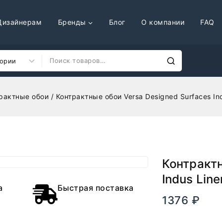
Дизайнерам
Бренды
Блог
О компании
FAQ
рактные обои
/
Контрактные обои Versa Designed Surfaces I
Контрактн
Indus Lin
а
Быстрая поставка
1376
₽
В нали