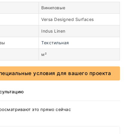
Виниловые
Versa Designed Surfaces
Indus Linen
овы
Текстильная
м²
пециальные условия для вашего проекта
нсультацию
росматривают это прямо сейчас