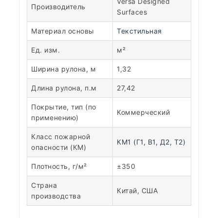
Versa Designed
Производитель
Surfaces
Материал основы
Текстильная
Ед. изм.
м²
Ширина рулона, м
1,32
Длина рулона, п.м
27,42
Покрытие, тип (по
Коммерческий
применению)
Класс пожарной
КМ1 (Г1, В1, Д2, Т2)
опасности (КМ)
Плотность, г/м²
±350
Страна
Китай, США
производства