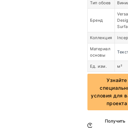
Тип обоев
Вини
Vers
Бренд
Desi
Surf
Коллекция
Incep
Материал
Текс
основы
Ед. изм.
м²
Узнайте
специальн
условия для 
проекта
Получить