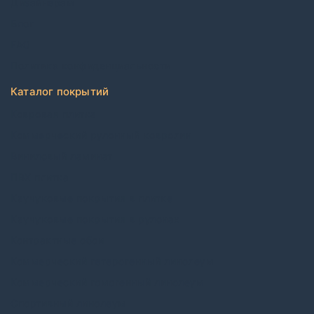
Дизайнерам
Блог
FAQ
Политика конфиденциальности
Каталог покрытий
Ковровая плитка
Коммерческий рулонный ковролин
Виниловый ламинат
ПВХ плитка
Каучуковые покрытия в плитке
Каучуковые покрытия в рулонах
Контрактные обои
Коммерческий гетерогенный линолеум
Коммерческий гомогенный линолеум
Спортивный линолеум