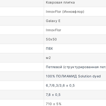
Ковровая плитка
InnovFlor (Инновфлор)
Galaxy E
InnovFlor
50х50
ПВХ
м2
Петлевой (структурированная пет
100% ПОЛИАМИД Solution dyed
6,7/6,3/3,6 ± 0,5
7,8 ± 0,5
710 ± 5%