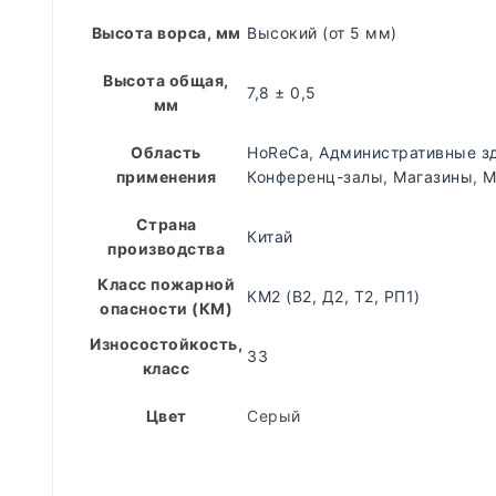
Высота ворса, мм
Высокий (от 5 мм)
Высота общая,
7,8 ± 0,5
мм
Область
HoReCa
,
Административные з
применения
Конференц-залы
,
Магазины
,
М
Страна
Китай
производства
Класс пожарной
КМ2 (В2, Д2, Т2, РП1)
опасности (КМ)
Износостойкость,
33
класс
Цвет
Серый