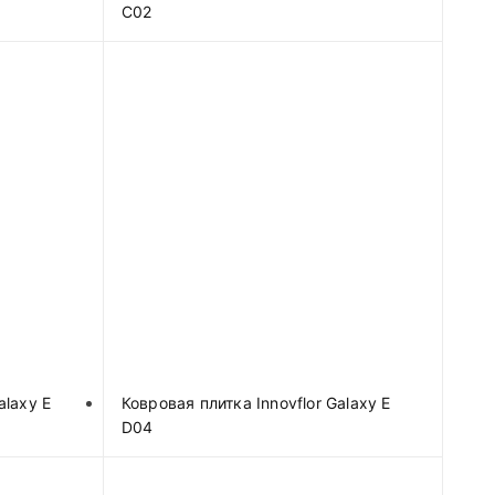
C02
alaxy E
Ковровая плитка Innovflor Galaxy E
D04