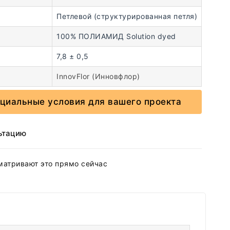
Петлевой (структурированная петля)
100% ПОЛИАМИД Solution dyed
7,8 ± 0,5
InnovFlor (Инновфлор)
ециальные условия для вашего проекта
ьтацию
матривают это прямо сейчас