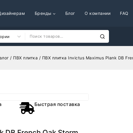
Дизайнерам
Бренды
Блог
О компании
FAQ
алог
/
ПВХ плитка
/
ПВХ плитка Invictus Maximus Plank DB Fr
а
Быстрая поставка
nk DB French Oak Storm