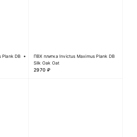
s Plank DB
ПВХ плитка Invictus Maximus Plank DB
Silk Oak Oat
2970
₽