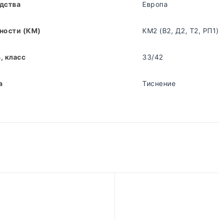
дства
Европа
ности (КМ)
КМ2 (В2, Д2, Т2, РП1)
, класс
33/42
а
Тиснение