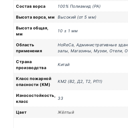
Состав ворса
100% Полиамид (PA)
Высота ворса, мм
Высокий (от 5 мм)
Высота общая,
10 ± 1 мм
мм
Область
HoReCa
,
Административные здан
применения
залы
,
Магазины
,
Музеи
,
Отели
,
О
Страна
Китай
производства
Класс пожарной
КМ2 (В2, Д2, Т2, РП1)
опасности (КМ)
Износостойкость,
33
класс
Цвет
Жёлтый