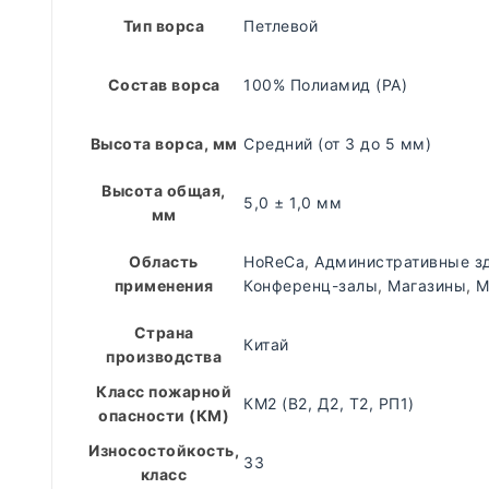
Тип ворса
Петлевой
Состав ворса
100% Полиамид (PA)
Высота ворса, мм
Средний (от 3 до 5 мм)
Высота общая,
5,0 ± 1,0 мм
мм
Область
HoReCa
,
Административные з
применения
Конференц-залы
,
Магазины
,
М
Страна
Китай
производства
Класс пожарной
КМ2 (В2, Д2, Т2, РП1)
опасности (КМ)
Износостойкость,
33
класс