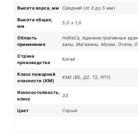
Высота ворса, мм
Средний (от 3 до 5 мм)
Высота общая,
5,0 ± 1,0
мм
Область
HoReCa
,
Административные здан
применения
залы
,
Магазины
,
Музеи
,
Отели
,
О
Страна
Китай
производства
Класс пожарной
КМ2 (В2, Д2, Т2, РП1)
опасности (КМ)
Износостойкость,
33
класс
Цвет
Серый