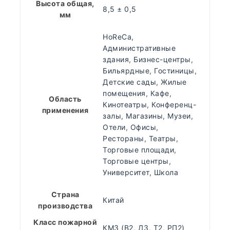
Высота общая,
8,5 ± 0,5
мм
HoReCa
,
Административные
здания
,
Бизнес-центры
,
Бильярдные
,
Гостиницы
,
Детские сады
,
Жилые
помещения
,
Кафе
,
Область
Кинотеатры
,
Конференц-
применения
залы
,
Магазины
,
Музеи
,
Отели
,
Офисы
,
Рестораны
,
Театры
,
Торговые площади
,
Торговые центры
,
Университет
,
Школа
Страна
Китай
производства
Класс пожарной
КМ3 (В2, Д3, Т2, РП2)