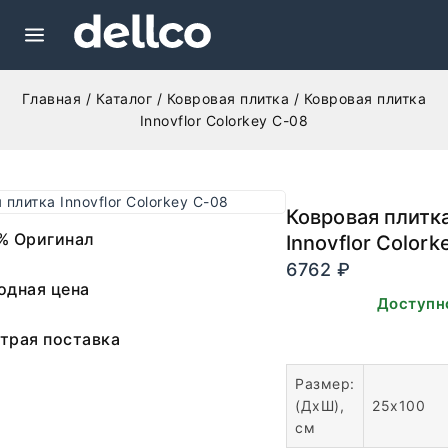
Главная
/
Каталог
/
Ковровая плитка
/
Ковровая плитка
Innovflor Colorkey C-08
Ковровая плитк
% Оригинал
Innovflor Colork
6762
₽
одная цена
В наличии. Доступн
заказа.
трая поставка
Размер:
(ДхШ),
25х100
см