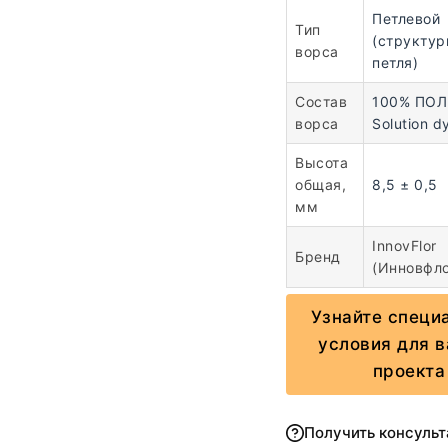
Петлевой
Тип
(структур
ворса
петля)
Состав
100% ПО
ворса
Solution d
Высота
общая,
8,5 ± 0,5
мм
InnovFlor
Бренд
(Инновфл
Узнайте специ
условия для 
проекта
Получить консуль