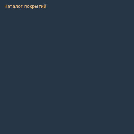
Каталог покрытий
Ковровая плитка
Коммерческий рулонный ковролин
Виниловый ламинат
ПВХ плитка
Каучуковые покрытия в плитке
Каучуковые покрытия в рулонах
Контрактные обои
Коммерческий гетерогенный линолеум
Коммерческий гомогенный линолеум
Спортивный линолеум
Электростатические покрытия
CDF плиты
Клей для напольных покрытий