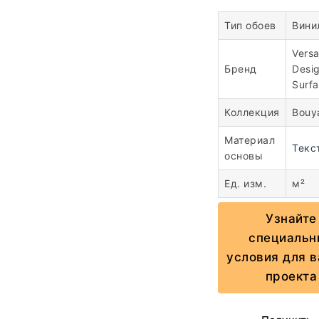
Тип обоев
Вини
Vers
Бренд
Desi
Surf
Коллекция
Bouy
Материал
Текс
основы
Ед. изм.
м²
Узнайте
специальн
условия для 
проекта