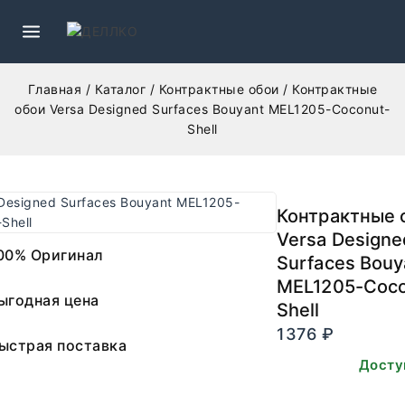
Главная
/
Каталог
/
Контрактные обои
/
Контрактные
обои Versa Designed Surfaces Bouyant MEL1205-Coconut-
Shell
Контрактные 
Versa Designe
00% Оригинал
Surfaces Bouy
MEL1205-Coco
ыгодная цена
Shell
1376
₽
ыстрая поставка
В наличии. Досту
заказа.