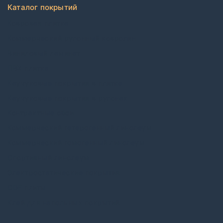
Каталог покрытий
Ковровая плитка
Коммерческий рулонный ковролин
Виниловый ламинат
ПВХ плитка
Каучуковые покрытия в плитке
Каучуковые покрытия в рулонах
Контрактные обои
Коммерческий гетерогенный линолеум
Коммерческий гомогенный линолеум
Спортивный линолеум
Электростатические покрытия
CDF плиты
Клей для напольных покрытий