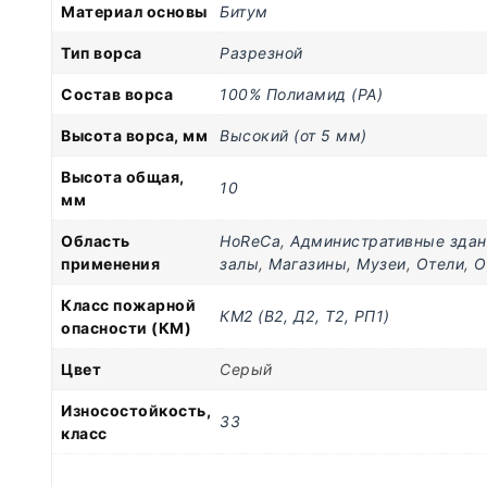
Материал основы
Битум
Тип ворса
Разрезной
Состав ворса
100% Полиамид (PA)
Высота ворса, мм
Высокий (от 5 мм)
Высота общая,
10
мм
Область
HoReCa
,
Административные здан
применения
залы
,
Магазины
,
Музеи
,
Отели
,
О
Класс пожарной
КМ2 (В2, Д2, Т2, РП1)
опасности (КМ)
Цвет
Серый
Износостойкость,
33
класс