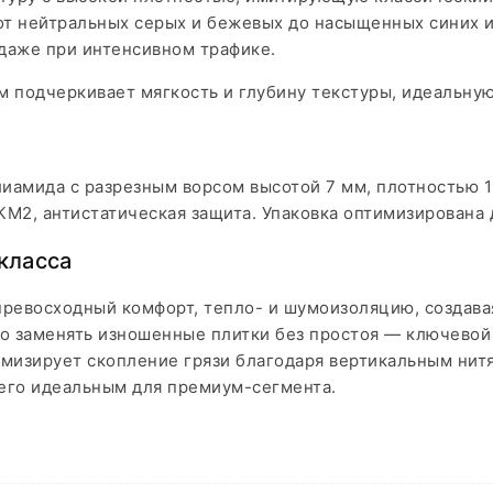
т нейтральных серых и бежевых до насыщенных синих и
 даже при интенсивном трафике.
м подчеркивает мягкость и глубину текстуры, идеальну
иамида с разрезным ворсом высотой 7 мм, плотностью 11
КМ2, антистатическая защита. Упаковка оптимизирована
класса
превосходный комфорт, тепло- и шумоизоляцию, создавая
 заменять изношенные плитки без простоя — ключевой п
имизирует скопление грязи благодаря вертикальным нитя
 его идеальным для премиум-сегмента.