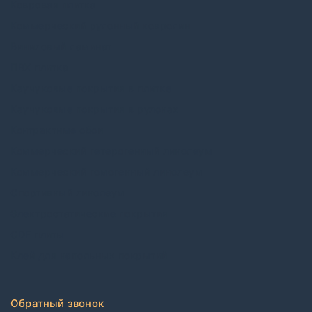
Ковровая плитка
Коммерческий рулонный ковролин
Виниловый ламинат
ПВХ плитка
Каучуковые покрытия в плитке
Каучуковые покрытия в рулонах
Контрактные обои
Коммерческий гетерогенный линолеум
Коммерческий гомогенный линолеум
Спортивный линолеум
Электростатические покрытия
CDF плиты
Клей для напольных покрытий
Обратный звонок