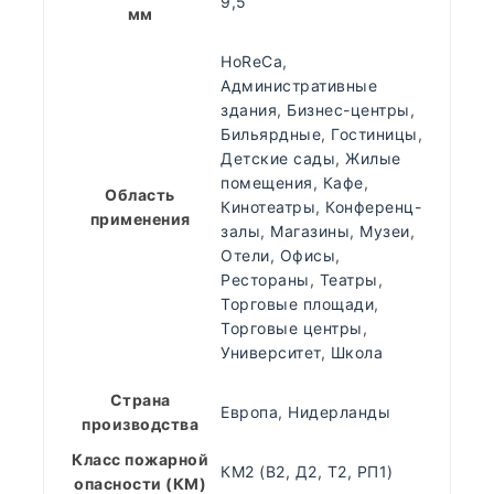
9,5
мм
HoReCa
,
Административные
здания
,
Бизнес-центры
,
Бильярдные
,
Гостиницы
,
Детские сады
,
Жилые
помещения
,
Кафе
,
Область
Кинотеатры
,
Конференц-
применения
залы
,
Магазины
,
Музеи
,
Отели
,
Офисы
,
Рестораны
,
Театры
,
Торговые площади
,
Торговые центры
,
Университет
,
Школа
Страна
Европа
,
Нидерланды
производства
Класс пожарной
КМ2 (В2, Д2, Т2, РП1)
опасности (КМ)