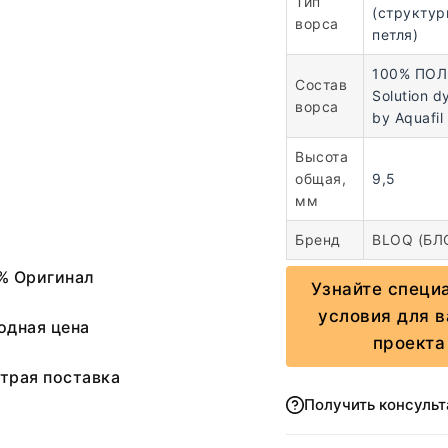
Тип
(структур
ворса
петля)
100% ПО
Состав
Solution 
ворса
by Aquafil
Высота
общая,
9,5
мм
Бренд
BLOQ (БЛ
% Оригинал
Узнайте специ
условия для 
одная цена
проекта
трая поставка
Получить консуль