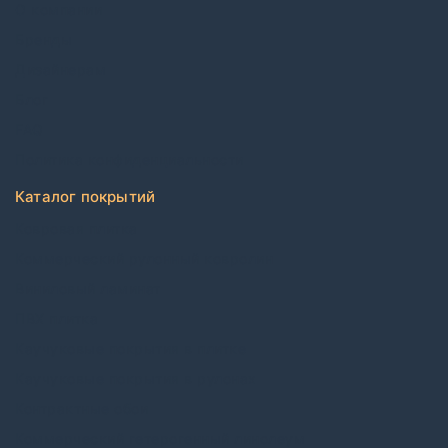
О компании
Бренды
Дизайнерам
Блог
FAQ
Политика конфиденциальности
Каталог покрытий
Ковровая плитка
Коммерческий рулонный ковролин
Виниловый ламинат
ПВХ плитка
Каучуковые покрытия в плитке
Каучуковые покрытия в рулонах
Контрактные обои
Коммерческий гетерогенный линолеум