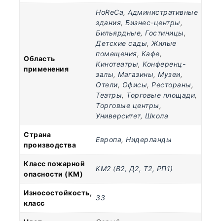
HoReCa
,
Административные
здания
,
Бизнес-центры
,
Бильярдные
,
Гостиницы
,
Детские сады
,
Жилые
помещения
,
Кафе
,
Область
Кинотеатры
,
Конференц-
применения
залы
,
Магазины
,
Музеи
,
Отели
,
Офисы
,
Рестораны
,
Театры
,
Торговые площади
,
Торговые центры
,
Университет
,
Школа
Страна
Европа
,
Нидерланды
производства
Класс пожарной
КМ2 (В2, Д2, Т2, РП1)
опасности (КМ)
Износостойкость,
33
класс