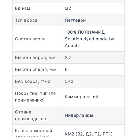
Ед.изм.
м2
Тип ворса
Петлевой
100% ПОЛИАМИД
Состав ворса
Solution dyed made by
Aquafil
Высота ворса, мм
2,7
Высота общая, мм
6
Вес ворса, г/м2
540
Покрытие, тип (по
Коммерческий
применению)
Страна
Нидерланды
производства
Класс пожарной
КМ2 (В2, Д2, Т2, РП1)