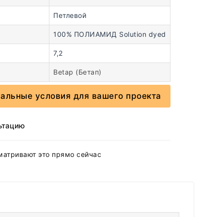
Петлевой
100% ПОЛИАМИД Solution dyed
7,2
Betap (Бетап)
иальные условия для вашего проекта
ьтацию
матривают это прямо сейчас