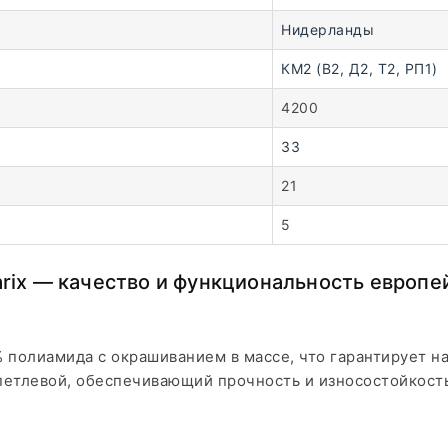
Нидерланды
КМ2 (В2, Д2, Т2, РП1)
4200
33
21
5
arix — качество и функциональность европе
0% полиамида с окрашиванием в массе, что гарантирует 
 петлевой, обеспечивающий прочность и износостойкость