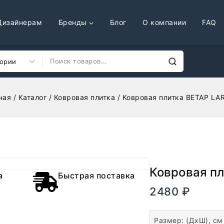
Дизайнерам
Бренды
Блог
О компании
FAQ
ная
/
Каталог
/
Ковровая плитка
/
Ковровая плитка BETAP LAR
Ковровая пл
а
Быстрая поставка
2480
₽
В налич
Размер: (ДхШ), см