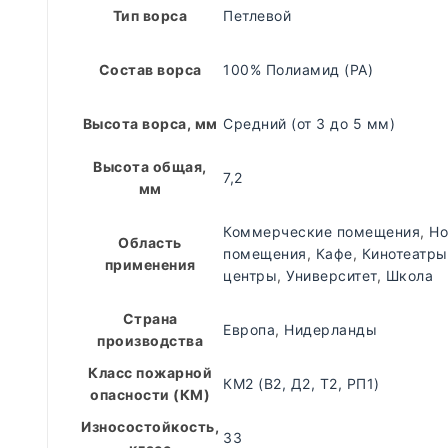
Тип ворса
Петлевой
Состав ворса
100% Полиамид (PA)
Высота ворса, мм
Средний (от 3 до 5 мм)
Высота общая,
7,2
мм
Коммерческие помещения
,
Ho
Область
помещения
,
Кафе
,
Кинотеатры
применения
центры
,
Университет
,
Школа
Страна
Европа
,
Нидерланды
производства
Класс пожарной
КМ2 (В2, Д2, Т2, РП1)
опасности (КМ)
Износостойкость,
33