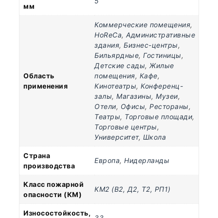
5
мм
Коммерческие помещения
,
HoReCa
,
Административные
здания
,
Бизнес-центры
,
Бильярдные
,
Гостиницы
,
Детские сады
,
Жилые
Область
помещения
,
Кафе
,
применения
Кинотеатры
,
Конференц-
залы
,
Магазины
,
Музеи
,
Отели
,
Офисы
,
Рестораны
,
Театры
,
Торговые площади
,
Торговые центры
,
Университет
,
Школа
Страна
Европа
,
Нидерланды
производства
Класс пожарной
КМ2 (В2, Д2, Т2, РП1)
опасности (КМ)
Износостойкость,
33