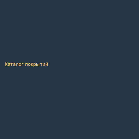
О компании
Бренды
Дизайнерам
Блог
FAQ
Политика конфиденциальности
Каталог покрытий
Ковровая плитка
Коммерческий рулонный ковролин
Виниловый ламинат
ПВХ плитка
Каучуковые покрытия в плитке
Каучуковые покрытия в рулонах
Контрактные обои