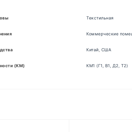
новы
Текстильная
нения
Коммерческие поме
дства
Китай
,
США
ности (КМ)
КМ1 (Г1, В1, Д2, Т2)