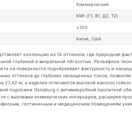
Коммерческий
КМ1 (Г1, В1, Д2, Т2)
±350
Китай, США
редставляет коллекцию из 14 оттенков, где природная фа
ьной глубиной и визуальной лёгкостью. Рельефное тисн
вета на поверхности подчёркивает фактурность и насыщ
чных оттенков до глубоких насыщенных тонов, позволяя
на 27,42 м, а изделия отличаются высокой износостойко
вой подложки Osnaburg с антимикробной пропиткой обе
ся с вызовами коммерческих интерьеров, расширяя прос
 офисным, гостиничным и медицинским помещениям уник