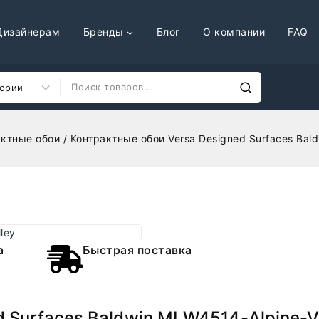
Дизайнерам
Бренды
Блог
О компании
FAQ
актные обои
/
Контрактные обои Versa Designed Surfaces Bald
а
Быстрая поставка
 Surfaces Baldwin MLW4514-Alpine-V