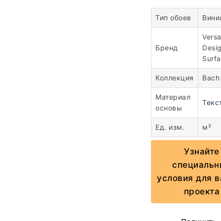
Тип обоев
Вини
Vers
Бренд
Desi
Surf
Коллекция
Bach
Материал
Текс
основы
Ед. изм.
м²
Узнайте
специальн
условия для 
проекта