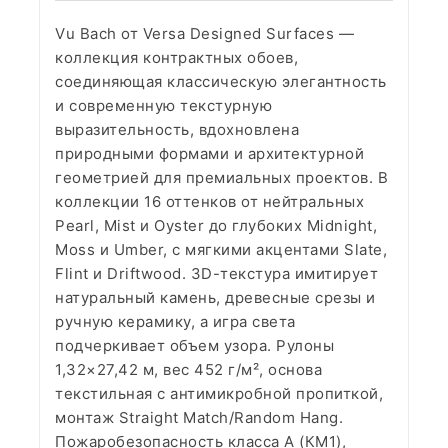
Vu Bach от Versa Designed Surfaces —
коллекция контрактных обоев,
соединяющая классическую элегантность
и современную текстурную
выразительность, вдохновлена
природными формами и архитектурной
геометрией для премиальных проектов. В
коллекции 16 оттенков от нейтральных
Pearl, Mist и Oyster до глубоких Midnight,
Moss и Umber, с мягкими акцентами Slate,
Flint и Driftwood. 3D-текстура имитирует
натуральный камень, древесные срезы и
ручную керамику, а игра света
подчеркивает объем узора. Рулоны
1,32×27,42 м, вес 452 г/м², основа
текстильная с антимикробной пропиткой,
монтаж Straight Match/Random Hang.
Пожаробезопасность класса А (КМ1),