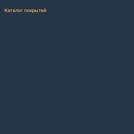
Каталог покрытий
Ковровая плитка
Коммерческий рулонный ковролин
Виниловый ламинат
ПВХ плитка
Каучуковые покрытия в плитке
Каучуковые покрытия в рулонах
Контрактные обои
Коммерческий гетерогенный линолеум
Коммерческий гомогенный линолеум
Спортивный линолеум
Электростатические покрытия
CDF плиты
Клей для напольных покрытий