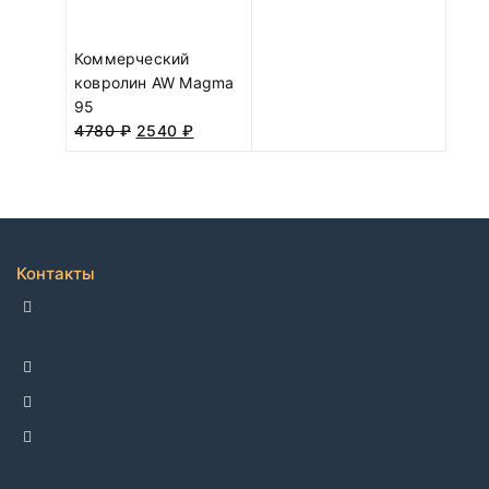
Коммерческий
ковролин AW Magma
95
4780
₽
2540
₽
Контакты
ДЕЛЛКО, г. Москва 105082,
Спартаковская пл. 14, стр. 3
+7 495 142-69-17
+7 977 799-27-17
info@dellco.ru