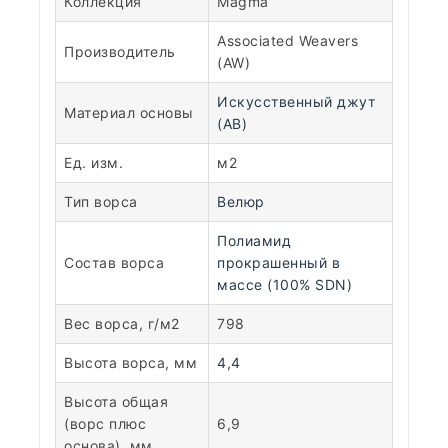
Коллекция
Magma
Associated Weavers
Производитель
(AW)
Искусственный джут
Материал основы
(AB)
Ед. изм.
м2
Тип ворса
Велюр
Полиамид
Состав ворса
прокрашенный в
массе (100% SDN)
Вес ворса, г/м2
798
Высота ворса, мм
4,4
Высота общая
(ворс плюс
6,9
основа), мм