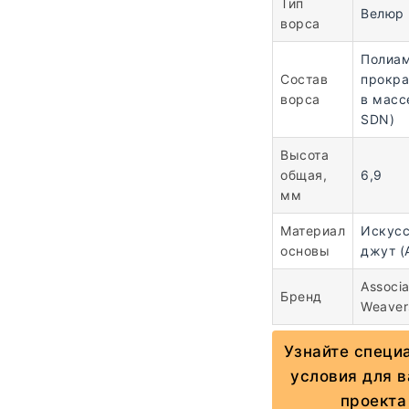
Тип
Велюр
ворса
Полиа
Состав
прокр
ворса
в масс
SDN)
Высота
общая,
6,9
мм
Материал
Искус
основы
джут (
Associ
Бренд
Weaver
Узнайте специ
условия для 
проекта