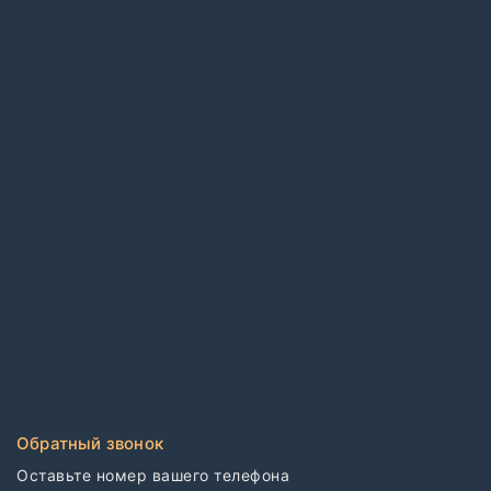
Коммерческий рулонный ковролин
Виниловый ламинат
ПВХ плитка
Каучуковые покрытия в плитке
Каучуковые покрытия в рулонах
Контрактные обои
Коммерческий гетерогенный линолеум
Коммерческий гомогенный линолеум
Спортивный линолеум
Электростатические покрытия
CDF плиты
Клей для напольных покрытий
Обратный звонок
Оставьте номер вашего телефона
