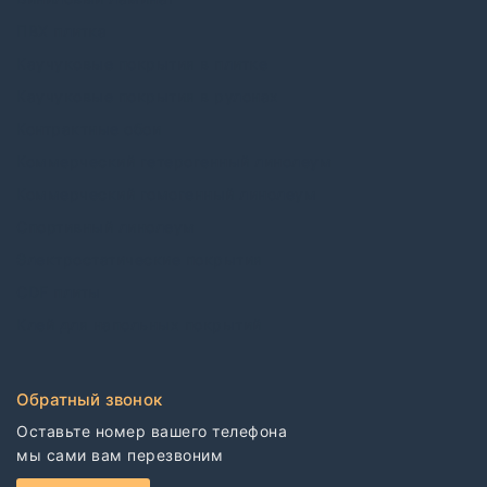
ПВХ плитка
Каучуковые покрытия в плитке
Каучуковые покрытия в рулонах
Контрактные обои
Коммерческий гетерогенный линолеум
Коммерческий гомогенный линолеум
Спортивный линолеум
Электростатические покрытия
CDF плиты
Клей для напольных покрытий
Обратный звонок
Оставьте номер вашего телефона

мы сами вам перезвоним