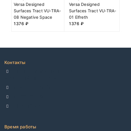
Versa Designed
Versa Designed
Surfaces Tract VU-TRA-
Surfaces Tract VU-TRA-
08 Negative Space
01 Elfreth
1376
₽
1376
₽
Контакты
ДЕЛЛКО, г. Москва 105082,
Спартаковская пл. 14, стр. 3
+7 495 142-69-17
+7 977 799-27-17
info@dellco.ru
Время работы