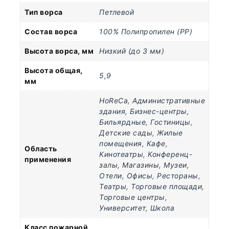
Тип ворса
Петлевой
Состав ворса
100% Полипропилен (PP)
Высота ворса, мм
Низкий (до 3 мм)
Высота общая,
5,9
мм
HoReCa
,
Административные
здания
,
Бизнес-центры
,
Бильярдные
,
Гостиницы
,
Детские сады
,
Жилые
помещения
,
Кафе
,
Область
Кинотеатры
,
Конференц-
применения
залы
,
Магазины
,
Музеи
,
Отели
,
Офисы
,
Рестораны
,
Театры
,
Торговые площади
,
Торговые центры
,
Университет
,
Школа
Класс пожарной