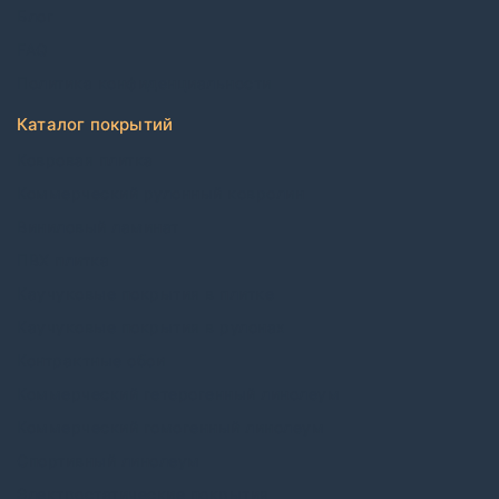
Блог
FAQ
Политика конфиденциальности
Каталог покрытий
Ковровая плитка
Коммерческий рулонный ковролин
Виниловый ламинат
ПВХ плитка
Каучуковые покрытия в плитке
Каучуковые покрытия в рулонах
Контрактные обои
Коммерческий гетерогенный линолеум
Коммерческий гомогенный линолеум
Спортивный линолеум
Электростатические покрытия