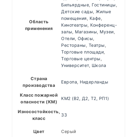
Бильярдные
,
Гостиницы
,
Детские сады
,
Жилые
помещения
,
Кафе
,
Область
Кинотеатры
,
Конференц-
применения
залы
,
Магазины
,
Музеи
,
Отели
,
Офисы
,
Рестораны
,
Театры
,
Торговые площади
,
Торговые центры
,
Университет
,
Школа
Страна
Европа
,
Нидерланды
производства
Класс пожарной
КМ2 (В2, Д2, Т2, РП1)
опасности (КМ)
Износостойкость,
33
класс
Цвет
Серый