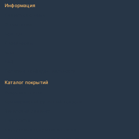
Информация
Связаться с нами
О компании
Бренды
Дизайнерам
Блог
FAQ
Политика конфиденциальности
Каталог покрытий
Ковровая плитка
Коммерческий рулонный ковролин
Виниловый ламинат
ПВХ плитка
Каучуковые покрытия в плитке
Каучуковые покрытия в рулонах