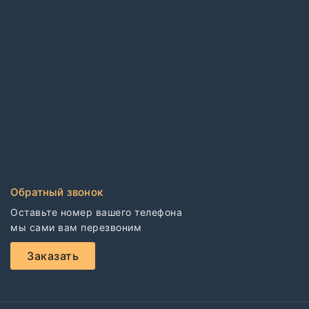
Контрактные обои
Коммерческий гетерогенный линолеум
Коммерческий гомогенный линолеум
Спортивный линолеум
Электростатические покрытия
CDF плиты
Клей для напольных покрытий
Обратный звонок
Оставьте номер вашего телефона

мы сами вам перезвоним
Заказать