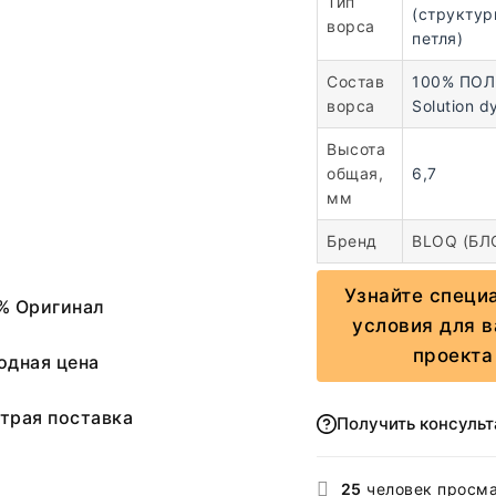
Тип
(структур
ворса
петля)
Состав
100% ПО
ворса
Solution d
Высота
общая,
6,7
мм
Бренд
BLOQ (БЛ
Узнайте специ
% Оригинал
условия для 
проекта
одная цена
трая поставка
Получить консуль
25
человек просм