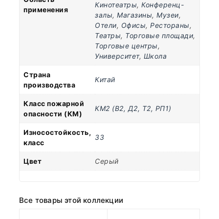
Кинотеатры
,
Конференц-
применения
залы
,
Магазины
,
Музеи
,
Отели
,
Офисы
,
Рестораны
,
Театры
,
Торговые площади
,
Торговые центры
,
Университет
,
Школа
Страна
Китай
производства
Класс пожарной
КМ2 (В2, Д2, Т2, РП1)
опасности (КМ)
Износостойкость,
33
класс
Цвет
Серый
Все товары этой коллекции