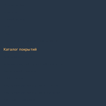
О компании
Бренды
Дизайнерам
Блог
FAQ
Политика конфиденциальности
Каталог покрытий
Ковровая плитка
Коммерческий рулонный ковролин
Виниловый ламинат
ПВХ плитка
Каучуковые покрытия в плитке
Каучуковые покрытия в рулонах
Контрактные обои