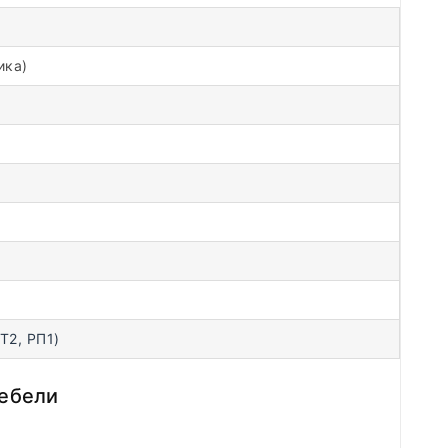
ика)
Т2, РП1)
мебели