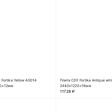
 Fortika Yellow AG014
Плита CDF Fortika Antique whi
0×12мм
2440х1220×16мм
11728
₽