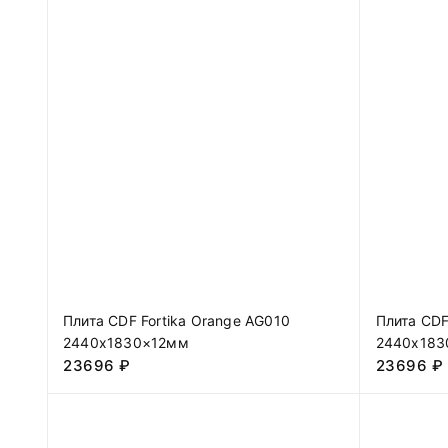
Плита CDF Fortika Orange AG010
Плита CDF
2440х1830×12мм
2440х183
23696
₽
23696
₽