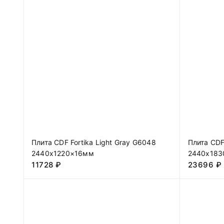
Плита CDF Fortika Light Gray G6048
Плита CDF
2440х1220×16мм
2440х183
11728
₽
23696
₽