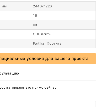
, мм
2440х1220
16
шт
CDF плиты
Fortika (Фортика)
пециальные условия для вашего проекта
нсультацию
росматривают это прямо сейчас