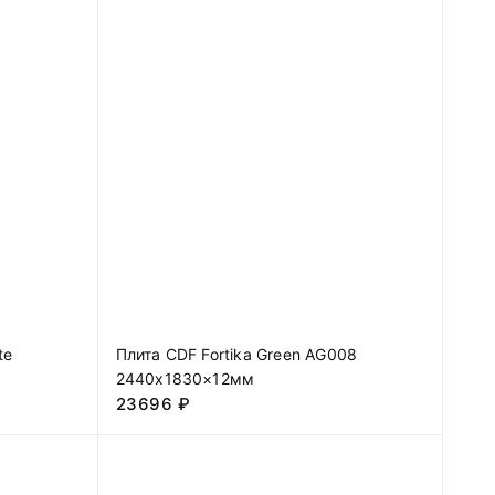
te
Плита CDF Fortika Green AG008
2440х1830×12мм
23696
₽