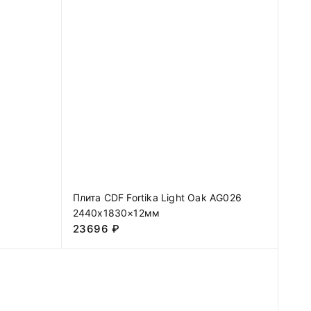
Плита CDF Fortika Light Oak AG026
2440х1830×12мм
23696
₽