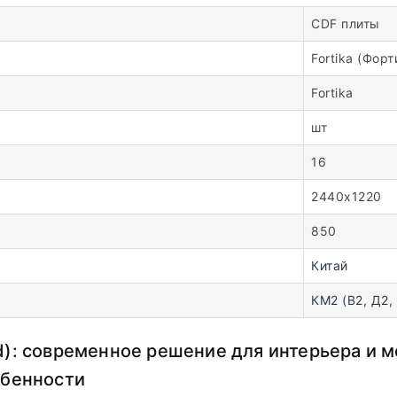
CDF плиты
Fortika (Форт
Fortika
шт
16
2440х1220
850
Китай
КМ2 (В2, Д2, 
d): современное решение для интерьера и 
обенности