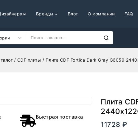
Дизайнерам
Бренды
Блог
О компании
FAQ
аталог
/
CDF плиты
/
Плита CDF Fortika Dark Gray G6059 24
Плита CDF
2440х12
а
Быстрая поставка
11728
₽
В на