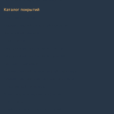
Политика конфиденциальности
Каталог покрытий
Ковровая плитка
Коммерческий рулонный ковролин
Виниловый ламинат
ПВХ плитка
Каучуковые покрытия в плитке
Каучуковые покрытия в рулонах
Контрактные обои
Коммерческий гетерогенный линолеум
Коммерческий гомогенный линолеум
Спортивный линолеум
Электростатические покрытия
CDF плиты
Клей для напольных покрытий