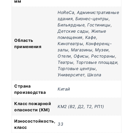
мм
HoReCa
,
Административные
здания
,
Бизнес-центры
,
Бильярдные
,
Гостиницы
,
Детские сады
,
Жилые
помещения
,
Кафе
,
Область
Кинотеатры
,
Конференц-
применения
залы
,
Магазины
,
Музеи
,
Отели
,
Офисы
,
Рестораны
,
Театры
,
Торговые площади
,
Торговые центры
,
Университет
,
Школа
Страна
Китай
производства
Класс пожарной
КМ2 (В2, Д2, Т2, РП1)
опасности (КМ)
Износостойкость,
33
класс