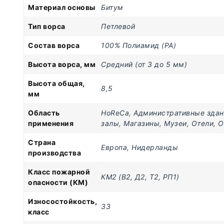
Материал основы
Битум
Тип ворса
Петлевой
Состав ворса
100% Полиамид (PA)
Высота ворса, мм
Средний (от 3 до 5 мм)
Высота общая,
8,5
мм
Область
HoReCa
,
Административные здан
применения
залы
,
Магазины
,
Музеи
,
Отели
,
О
Страна
Европа
,
Нидерланды
производства
Класс пожарной
КМ2 (В2, Д2, Т2, РП1)
опасности (КМ)
Износостойкость,
33
класс