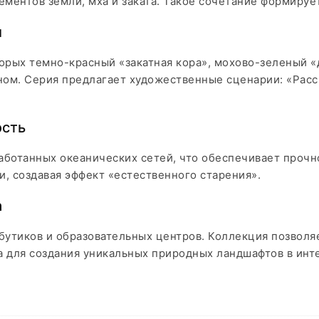
ментов земли, мха и заката. Такое сочетание формируе
и
торых темно-красный «закатная кора», мохово-зеленый
ом. Серия предлагает художественные сценарии: «Рассв
ость
аботанных океанических сетей, что обеспечивает прочно
и, создавая эффект «естественного старения».
а
 бутиков и образовательных центров. Коллекция позволя
а для создания уникальных природных ландшафтов в инт