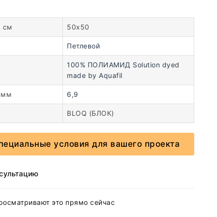
, см
50х50
Петлевой
100% ПОЛИАМИД Solution dyed
made by Aquafil
 мм
6,9
BLOQ (БЛОК)
пециальные условия для вашего проекта
нсультацию
росматривают это прямо сейчас